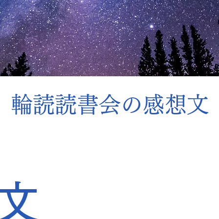
輪読読書会の​感想文
文